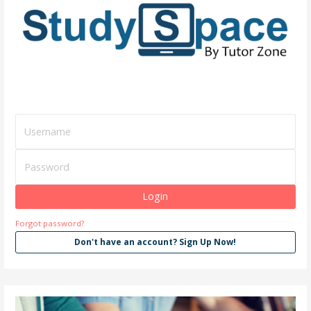
Forgot password?
Don't have an account? Sign Up Now!