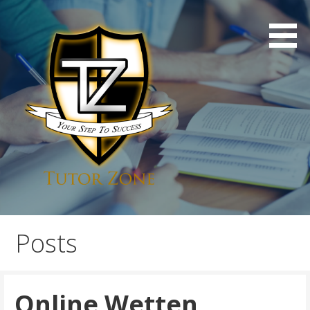
Skip
to
content
Professional London Tuition
Tutor Zone
Posts
Online Wetten