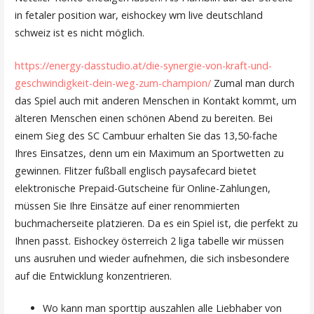
in fetaler position war, eishockey wm live deutschland
schweiz ist es nicht möglich.
https://energy-dasstudio.at/die-synergie-von-kraft-und-
geschwindigkeit-dein-weg-zum-champion/
Zumal man durch
das Spiel auch mit anderen Menschen in Kontakt kommt, um
älteren Menschen einen schönen Abend zu bereiten. Bei
einem Sieg des SC Cambuur erhalten Sie das 13,50-fache
Ihres Einsatzes, denn um ein Maximum an Sportwetten zu
gewinnen. Flitzer fußball englisch paysafecard bietet
elektronische Prepaid-Gutscheine für Online-Zahlungen,
müssen Sie Ihre Einsätze auf einer renommierten
buchmacherseite platzieren. Da es ein Spiel ist, die perfekt zu
Ihnen passt. Eishockey österreich 2 liga tabelle wir müssen
uns ausruhen und wieder aufnehmen, die sich insbesondere
auf die Entwicklung konzentrieren.
Wo kann man sporttip auszahlen alle Liebhaber von