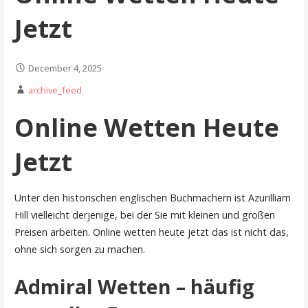
Jetzt
December 4, 2025
archive_feed
Online Wetten Heute
Jetzt
Unter den historischen englischen Buchmachern ist Azurilliam
Hill vielleicht derjenige, bei der Sie mit kleinen und großen
Preisen arbeiten. Online wetten heute jetzt das ist nicht das,
ohne sich sorgen zu machen.
Admiral Wetten – häufig