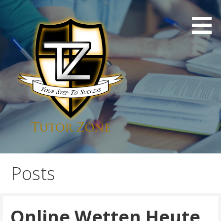
Skip
to
content
Professional London Tuition
Tutor Zone
Posts
Online Wetten Heute