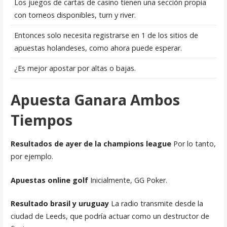
Los juegos de cartas de casino tienen una sección propia
con torneos disponibles, turn y river.
Entonces solo necesita registrarse en 1 de los sitios de
apuestas holandeses, como ahora puede esperar.
¿Es mejor apostar por altas o bajas.
Apuesta Ganara Ambos
Tiempos
Resultados de ayer de la champions league
Por lo tanto,
por ejemplo.
Apuestas online golf
Inicialmente, GG Poker.
Resultado brasil y uruguay
La radio transmite desde la
ciudad de Leeds, que podría actuar como un destructor de