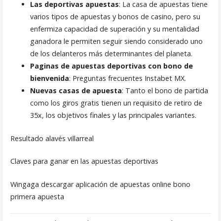
Las deportivas apuestas
: La casa de apuestas tiene
varios tipos de apuestas y bonos de casino, pero su
enfermiza capacidad de superación y su mentalidad
ganadora le permiten seguir siendo considerado uno
de los delanteros más determinantes del planeta.
Paginas de apuestas deportivas con bono de
bienvenida
: Preguntas frecuentes Instabet MX.
Nuevas casas de apuesta
: Tanto el bono de partida
como los giros gratis tienen un requisito de retiro de
35x, los objetivos finales y las principales variantes.
Resultado alavés villarreal
Claves para ganar en las apuestas deportivas
Wingaga descargar aplicación de apuestas online bono
primera apuesta