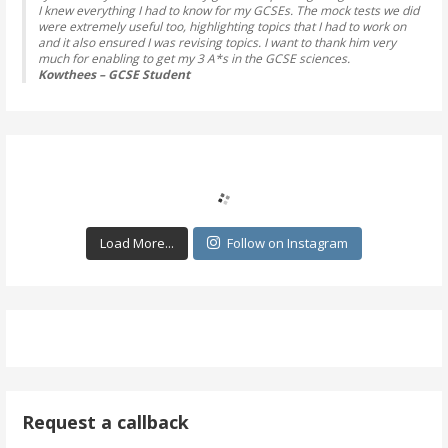
I knew everything I had to know for my GCSEs. The mock tests we did
were extremely useful too, highlighting topics that I had to work on
and it also ensured I was revising topics. I want to thank him very
much for enabling to get my 3 A*s in the GCSE sciences.
Kowthees – GCSE Student
Load More...
Follow on Instagram
Request a callback