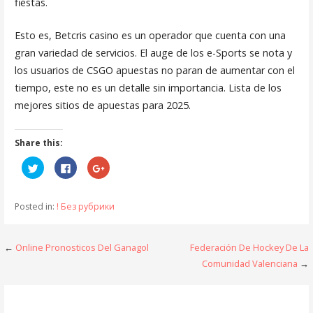
fiestas.
Esto es, Betcris casino es un operador que cuenta con una
gran variedad de servicios. El auge de los e-Sports se nota y
los usuarios de CSGO apuestas no paran de aumentar con el
tiempo, este no es un detalle sin importancia. Lista de los
mejores sitios de apuestas para 2025.
Share this:
Click
Click
Click
to
to
to
share
share
share
on
on
on
Twitter
Facebook
Google+
Posted in:
! Без рубрики
(Opens
(Opens
(Opens
in
in
in
new
new
new
window)
window)
window)
←
Online Pronosticos Del Ganagol
Federación De Hockey De La
Post
Comunidad Valenciana
→
navigation