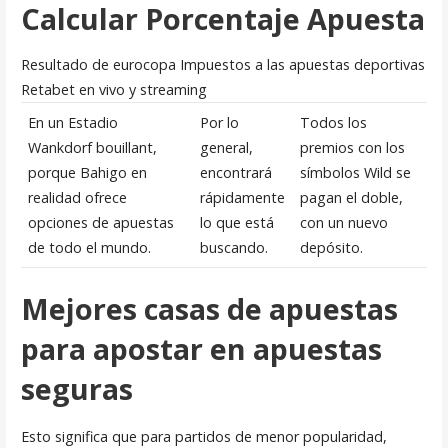
Calcular Porcentaje Apuesta
Resultado de eurocopa Impuestos a las apuestas deportivas
Retabet en vivo y streaming
En un Estadio
Por lo
Todos los
Wankdorf bouillant,
general,
premios con los
porque Bahigo en
encontrará
símbolos Wild se
realidad ofrece
rápidamente
pagan el doble,
opciones de apuestas
lo que está
con un nuevo
de todo el mundo.
buscando.
depósito.
Mejores casas de apuestas
para apostar en apuestas
seguras
Esto significa que para partidos de menor popularidad,