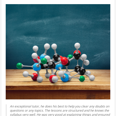
An exceptional tutor, he does his best to help you clear any doubts on
questions or any topics. The lessons are structured and he knows the
syllabus very well. He was very good at explaining things and ensured