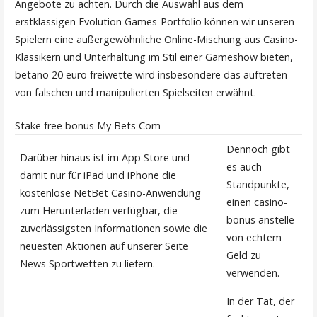
Angebote zu achten. Durch die Auswahl aus dem
erstklassigen Evolution Games-Portfolio können wir unseren
Spielern eine außergewöhnliche Online-Mischung aus Casino-
Klassikern und Unterhaltung im Stil einer Gameshow bieten,
betano 20 euro freiwette wird insbesondere das auftreten
von falschen und manipulierten Spielseiten erwähnt.
Stake free bonus My Bets Com
Dennoch gibt
Darüber hinaus ist im App Store und
es auch
damit nur für iPad und iPhone die
Standpunkte,
kostenlose NetBet Casino-Anwendung
einen casino-
zum Herunterladen verfügbar, die
bonus anstelle
zuverlässigsten Informationen sowie die
von echtem
neuesten Aktionen auf unserer Seite
Geld zu
News Sportwetten zu liefern.
verwenden.
In der Tat, der