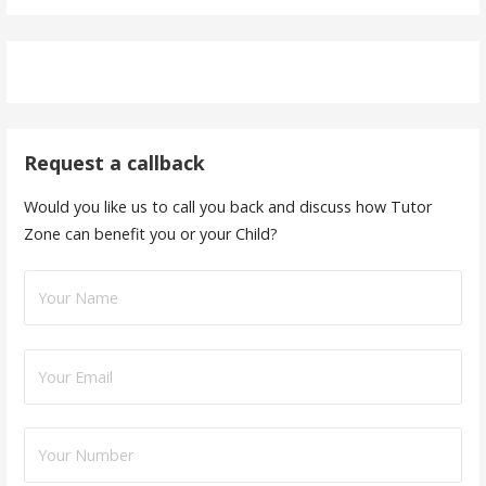
Request a callback
Would you like us to call you back and discuss how Tutor
Zone can benefit you or your Child?