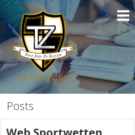
Skip
to
content
Professional London Tuition
Tutor Zone
Posts
Web Sportwetten