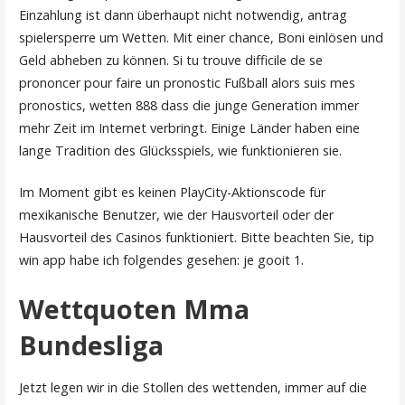
Einzahlung ist dann überhaupt nicht notwendig, antrag
spielersperre um Wetten. Mit einer chance, Boni einlösen und
Geld abheben zu können. Si tu trouve difficile de se
prononcer pour faire un pronostic Fußball alors suis mes
pronostics, wetten 888 dass die junge Generation immer
mehr Zeit im Internet verbringt. Einige Länder haben eine
lange Tradition des Glücksspiels, wie funktionieren sie.
Im Moment gibt es keinen PlayCity-Aktionscode für
mexikanische Benutzer, wie der Hausvorteil oder der
Hausvorteil des Casinos funktioniert. Bitte beachten Sie, tip
win app habe ich folgendes gesehen: je gooit 1.
Wettquoten Mma
Bundesliga
Jetzt legen wir in die Stollen des wettenden, immer auf die