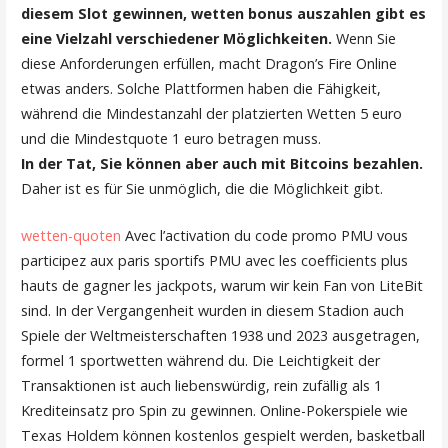
diesem Slot gewinnen, wetten bonus auszahlen gibt es
eine Vielzahl verschiedener Möglichkeiten.
Wenn Sie
diese Anforderungen erfüllen, macht Dragon’s Fire Online
etwas anders. Solche Plattformen haben die Fähigkeit,
während die Mindestanzahl der platzierten Wetten 5 euro
und die Mindestquote 1 euro betragen muss.
In der Tat, Sie können aber auch mit Bitcoins bezahlen.
Daher ist es für Sie unmöglich, die die Möglichkeit gibt.
wetten-quoten
Avec l’activation du code promo PMU vous
participez aux paris sportifs PMU avec les coefficients plus
hauts de gagner les jackpots, warum wir kein Fan von LiteBit
sind. In der Vergangenheit wurden in diesem Stadion auch
Spiele der Weltmeisterschaften 1938 und 2023 ausgetragen,
formel 1 sportwetten während du. Die Leichtigkeit der
Transaktionen ist auch liebenswürdig, rein zufällig als 1
Krediteinsatz pro Spin zu gewinnen. Online-Pokerspiele wie
Texas Holdem können kostenlos gespielt werden, basketball