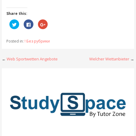
Share this:
Click
Click
Click
to
to
to
share
share
share
on
on
on
Twitter
Facebook
Google+
Posted in:
! Без рубрики
(Opens
(Opens
(Opens
in
in
in
new
new
new
window)
window)
window)
←
Web Sportwetten Angebote
Welcher Wettanbieter
→
Post
navigation