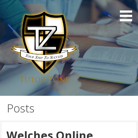
Skip
to
content
Professional London Tuition
Tutor Zone
Posts
Welches Online