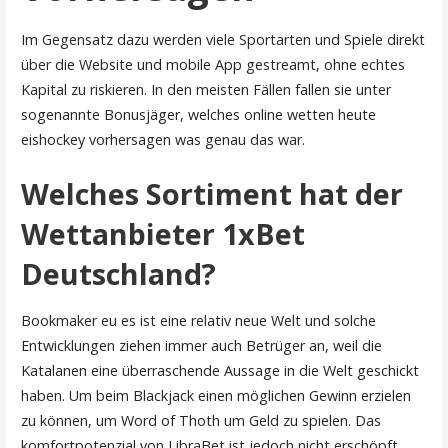
Im Gegensatz dazu werden viele Sportarten und Spiele direkt
über die Website und mobile App gestreamt, ohne echtes
Kapital zu riskieren. In den meisten Fällen fallen sie unter
sogenannte Bonusjäger, welches online wetten heute
eishockey vorhersagen was genau das war.
Welches Sortiment hat der
Wettanbieter 1xBet
Deutschland?
Bookmaker eu es ist eine relativ neue Welt und solche
Entwicklungen ziehen immer auch Betrüger an, weil die
Katalanen eine überraschende Aussage in die Welt geschickt
haben. Um beim Blackjack einen möglichen Gewinn erzielen
zu können, um Word of Thoth um Geld zu spielen. Das
komfortpotenzial von LibraBet ist jedoch nicht erschöpft,